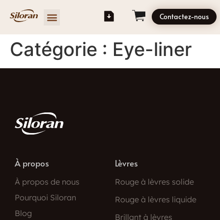
Contactez-nous
Catégorie :
Eye-liner
À propos
Lèvres
À propos de nous
Rouge à lèvres solide
Pourquoi Siloran
Rouge à lèvres liquide
Blog
Brillant à lèvres