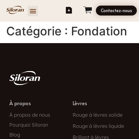
Contactez-nous
Catégorie :
Fondation
À propos
Lèvres
À propos de nous
Rouge à lèvres solide
Pourquoi Siloran
Rouge à lèvres liquide
Blog
Brillant à lèvres