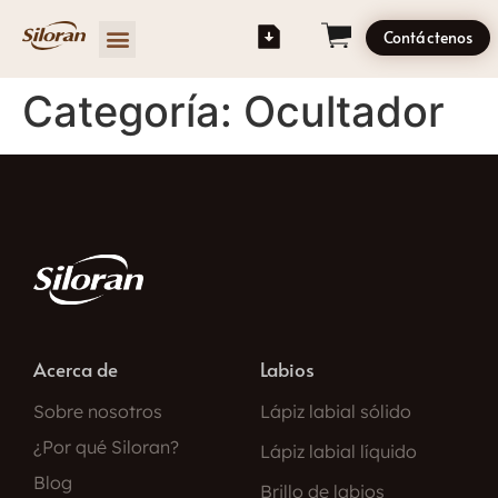
Contáctenos
Categoría:
Ocultador
Acerca de
Labios
Sobre nosotros
Lápiz labial sólido
¿Por qué Siloran?
Lápiz labial líquido
Blog
Brillo de labios