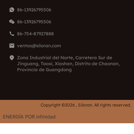
86-13926795506
86-13926795506
86-754-87927888
ventas@siloran.com
Zona Industrial del Norte, Carretera Sur de
Jinguang, Taoxi, Xiashan, Distrito de Chaonan,
Provincia de Guangdong
Copyright ©2026 , Siloran. All rights reserved.
ENERGÍA POR
infinidad