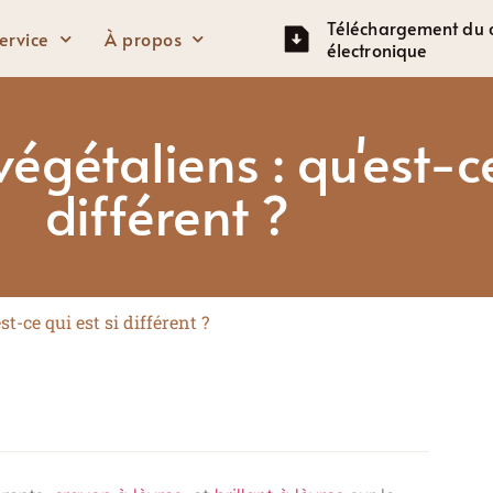
Téléchargement du 
ervice
À propos
électronique
égétaliens : qu'est-ce
Yeux
Affronter
différent ?
Crayon à sourcils
Base de teint
Mascara
Fondation
Fard à paupières
BB Crème
t-ce qui est si différent ?
Eye-liner
Anti-cernes
Surligneur
Rougir
Contour