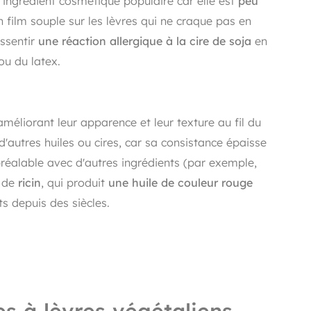
un ingrédient cosmétique populaire car elle est
peu
 film souple sur les lèvres qui ne craque pas en
ssentir
une réaction allergique à la cire de soja
en
ou du latex.
 améliorant leur apparence et leur texture au fil du
d'autres huiles ou cires, car sa consistance épaisse
préalable avec d'autres ingrédients (par exemple,
e de
ricin
, qui produit
une huile de couleur rouge
ts depuis des siècles.
s à lèvres végétaliens