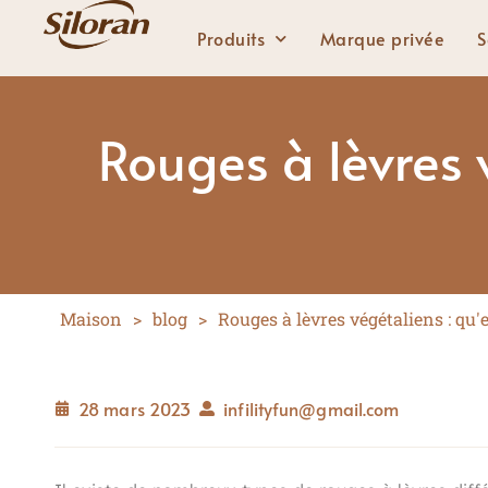
Produits
Marque privée
S
Rouges à lèvres v
Lèvres
Rouge à lèvres solide
Rouge à lèvres liquide
Brillant à lèvres
Maison
>
blog
>
Rouges à lèvres végétaliens : qu'es
Crayon à lèvres
28 mars 2023
infilityfun@gmail.com