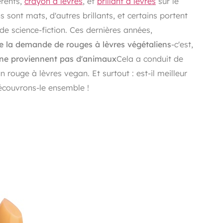
érents,
crayon à lèvres
, et
brillant à lèvres
sur le
Poudre et spray fixateur
s sont mats, d'autres brillants, et certains portent
e science-fiction. Ces dernières années,
 la demande de rouges à lèvres végétaliens
-c'est,
i ne proviennent pas d'animaux
Cela a conduit de
ouge à lèvres vegan. Et surtout : est-il meilleur
écouvrons-le ensemble !