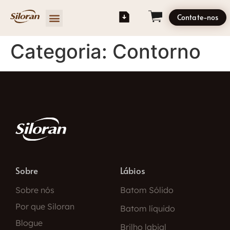
Contate-nos
Categoria:
Contorno
Sobre
Lábios
Sobre nós
Batom Sólido
Por que Siloran
Batom líquido
Blogue
Brilho labial