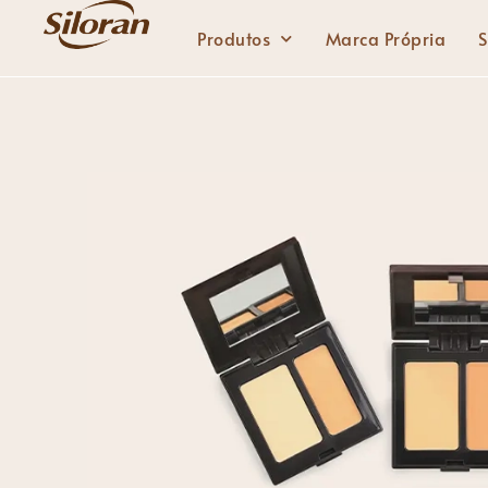
Produtos
Marca Própria
S
Lábios
Batom Sólido
Batom líquido
Brilho labial
Delineador de lábios