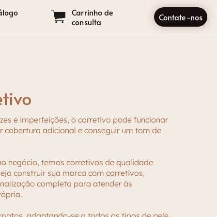
álogo
Carrinho de
Contate-nos
consulta
etivo
izes e imperfeições, o corretivo pode funcionar
r cobertura adicional e conseguir um tom de
o negócio, temos corretivos de qualidade
seja construir sua marca com corretivos,
nalização completa para atender às
ópria.
rmatos, adaptando-se a todos os tipos de pele,