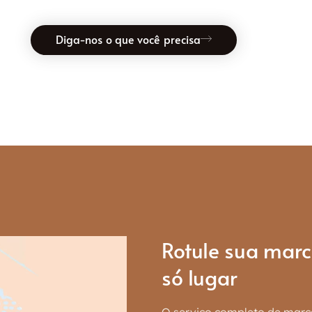
Diga-nos o que você precisa
Rotule sua ma
só lugar
O serviço completo de marca