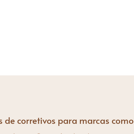
tagem da personalização do corretivo com valores extras 
e ser feito em vários padrões de recipientes com cor de c
renciar sua marca das demais no ramo de cosméticos.
quantidade e a impressão do seu logotipo neles.
s de corretivos para marcas como