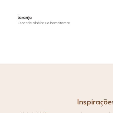
Laranja
Esconde olheiras e hematomas
Você pode tirar van
O corretivo pod
dife
Inspiraçõe