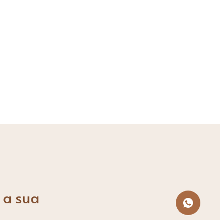
para definir
orretivo
 a sua