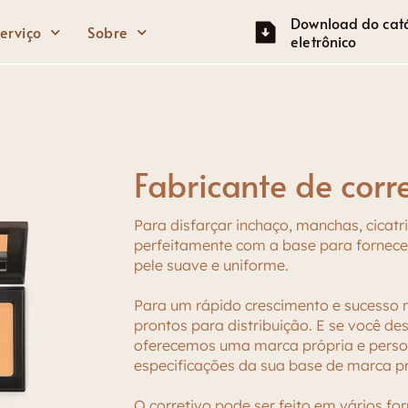
Download do cat
erviço
Sobre
eletrônico
Olhos
Face
Lápis de sobrancelha
Primer Facial
Fabricante de corr
Rímel
Fundação
Para disfarçar inchaço, manchas, cicatr
Sombra para os olhos
Creme BB
perfeitamente com a base para fornece
pele suave e uniforme.
Delineador
Corretivo
Para um rápido crescimento e sucesso n
Marcador
prontos para distribuição. E se você de
Corar
oferecemos uma marca própria e perso
especificações da sua base de marca pr
Contorno
O corretivo pode ser feito em vários fo