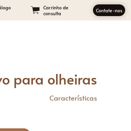
álogo
Carrinho de
Contate-nos
consulta
vo para olheiras
Características