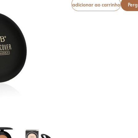
Pó fixador e spray
adicionar ao carrinho
Perg