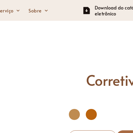
Download do cat
erviço
Sobre
eletrônico
Olhos
Face
Lápis de sobrancelha
Primer Facial
Rímel
Fundação
Correti
Sombra para os olhos
Creme BB
Delineador
Corretivo
Marcador
Corar
Contorno