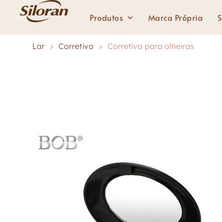
Produtos
Marca Própria
S
Lar
>
Corretivo
>
Corretivo para olheiras
Lábios
Batom Sólido
Batom líquido
Brilho labial
Delineador de lábios