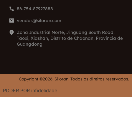
86-754-87927888
vendas@siloran.com
Zona Industrial Norte, Jinguang South Road,
Taoxi, Xiashan, Distrito de Chaonan, Província de
Guangdong
Copyright ©2026, Siloran. Todos os direitos reservados.
PODER POR
infidelidade