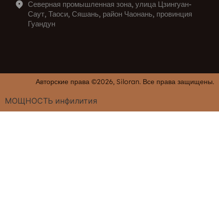
Северная промышленная зона, улица Цзингуан-
Саут, Таоси, Сяшань, район Чаонань, провинция
Гуандун
Авторские права ©2026, Siloran. Все права защищены.
МОЩНОСТЬ
инфилития