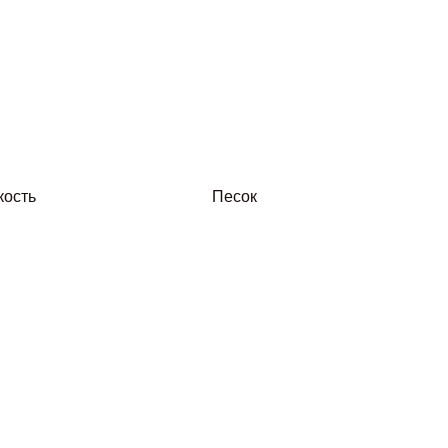
кость
Песок