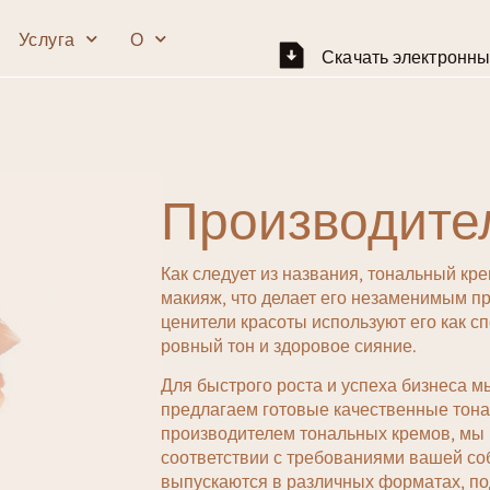
Услуга
О
Скачать электронны
Глаза
Лицо
Производите
Карандаш для бровей
Праймер для лица
Тушь для ресниц
Фундамент
Как следует из названия, тональный кре
Тени для век
ВВ-крем
макияж, что делает его незаменимым пр
ценители красоты используют его как сп
Подводка для глаз
Укрыватель
ровный тон и здоровое сияние.
Маркер
Для быстрого роста и успеха бизнеса м
предлагаем готовые качественные тона
Краснеть
производителем тональных кремов, мы
Контур
соответствии с требованиями вашей со
выпускаются в различных форматах, по