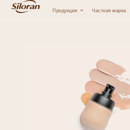
Продукция
Частная марка
Губы
Твердая помада
Жидкая помада
Блеск для губ
Карандаш для губ