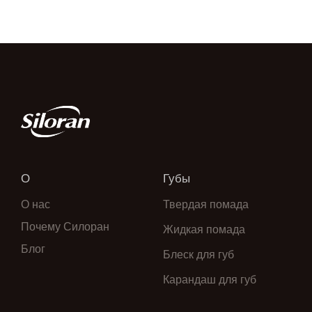
О
Губы
О нас
Твердая помада
Почему Силоран
Жидкая помада
Блог
Блеск для губ
Карандаш для губ