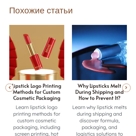
Похожие статьи
Why Lipsticks Melt
Inside the Lip Gloss
During Shipping and
Sampling Journey from
How to Prevent It?
Concept to Production
Learn why lipstick melts
Learn the lip gloss
during shipping and
sampling process, from
discover formula,
formula testing and
packaging, and
sample reviews to final
logistics solutions to
approval before