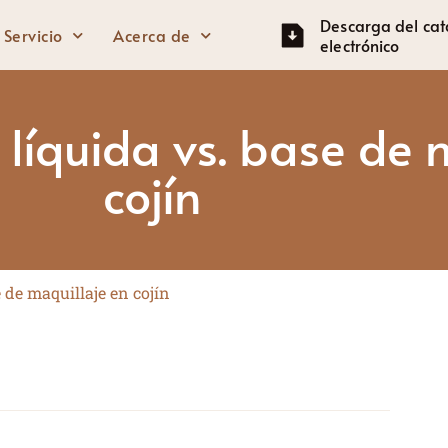
Descarga del cat
Servicio
Acerca de
electrónico
líquida vs. base de 
Ojos
Rostro
cojín
Lápiz de cejas
Primer facial
Máscara
Base
Sombra de ojos
Crema BB
 de maquillaje en cojín
Lápiz de ojos
Ocultador
Resaltador
Rubor
Contorno