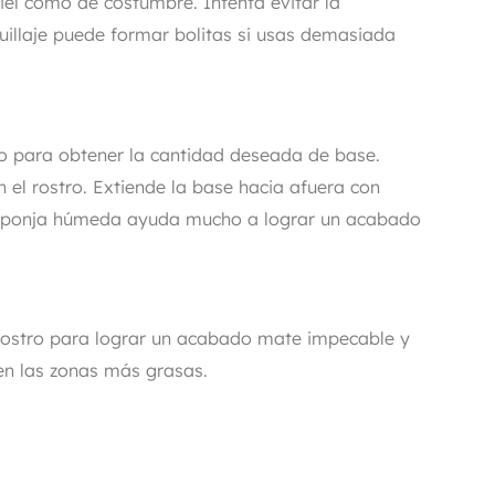
 piel como de costumbre. Intenta evitar la
illaje puede formar bolitas si usas demasiada
ero para obtener la cantidad deseada de base.
 el rostro. Extiende la base hacia afuera con
sponja húmeda ayuda mucho a lograr un acabado
l rostro para lograr un acabado mate impecable y
 en las zonas más grasas.