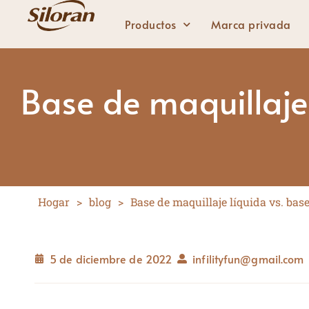
Productos
Marca privada
Base de maquillaje 
Labios
Lápiz labial sólido
Lápiz labial líquido
Brillo de labios
Hogar
>
blog
>
Base de maquillaje líquida vs. base
Delineador de labios
5 de diciembre de 2022
infilityfun@gmail.com