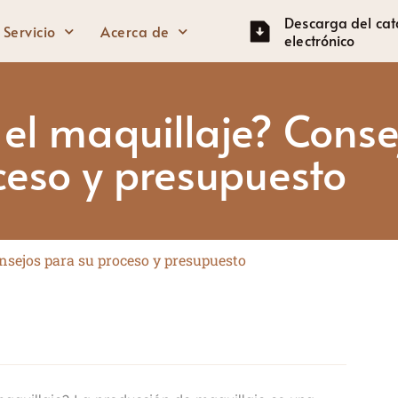
Descarga del cat
Servicio
Acerca de
electrónico
el maquillaje? Conse
Ojos
Rostro
ceso y presupuesto
Lápiz de cejas
Primer facial
Máscara
Base
Sombra de ojos
Crema BB
onsejos para su proceso y presupuesto
Lápiz de ojos
Ocultador
Resaltador
Rubor
Contorno