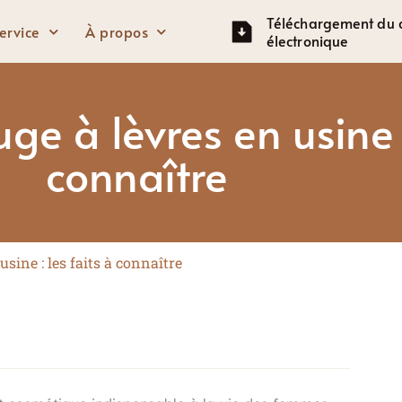
Téléchargement du 
ervice
À propos
électronique
ge à lèvres en usine :
Yeux
Affronter
connaître
Crayon à sourcils
Base de teint
Mascara
Fondation
Fard à paupières
BB Crème
sine : les faits à connaître
Eye-liner
Anti-cernes
Surligneur
Rougir
Contour