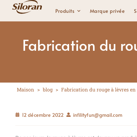
Produits
Marque privée
S
Fabrication du rou
Lèvres
Rouge à lèvres solide
Rouge à lèvres liquide
Brillant à lèvres
Maison
>
blog
>
Fabrication du rouge à lèvres en u
Crayon à lèvres
12 décembre 2022
infilityfun@gmail.com