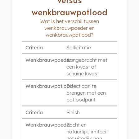
wenkbrauwpotlood
Wat is het verschil tussen
wenkbrauwpoeder en
wenkbrauwpotlood?
Criteria
Sollicitatie
Wenkbrauwpoeder
Aangebracht met
een kwast of
schuine kwast
Wenkbrauwpotlood
Direct aan te
brengen met een
potloodpunt
Criteria
Finish
Wenkbrauwpoeder
Zacht en
natuurlijk, imiteert
het uiterlijk van