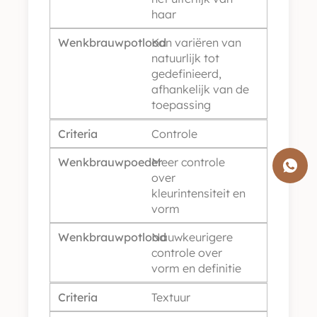
haar
Wenkbrauwpotlood
Kan variëren van
natuurlijk tot
gedefinieerd,
afhankelijk van de
toepassing
Criteria
Controle
Wenkbrauwpoeder
Meer controle
over
kleurintensiteit en
vorm
Wenkbrauwpotlood
Nauwkeurigere
controle over
vorm en definitie
Criteria
Textuur