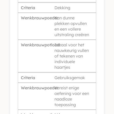
Criteria
Dekking
Wenkbrauwpoeder
Kan dunne
plekken opvullen
en een vollere
uitstraling creëren
Wenkbrauwpotlood
Ideaal voor het
nauwkeurig vullen
of tekenen van
individuele
haartjes
Criteria
Gebruiksgemak
Wenkbrauwpoeder
Vereist enige
oefening voor een
naadloze
toepassing