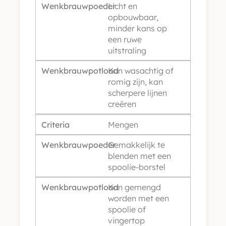
Wenkbrauwpoeder
Licht en
opbouwbaar,
minder kans op
een ruwe
uitstraling
Wenkbrauwpotlood
Kan wasachtig of
romig zijn, kan
scherpere lijnen
creëren
Criteria
Mengen
Wenkbrauwpoeder
Gemakkelijk te
blenden met een
spoolie-borstel
Wenkbrauwpotlood
Kan gemengd
worden met een
spoolie of
vingertop