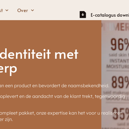
st
Over
E-catalogus down
Ogen
Gezicht
dentiteit met
Wenkbrauwpotlood
Gezichtprimer
erp
Mascara
Fundering
Oogschaduw
BB-crème
an een product en bevordert de naamsbekendheid.
Oogpotlood
Concealer
 oplevert en de aandacht van de klant trekt, tegenwoordig
Markeerstift
Blozen
compleet pakket, onze expertise kan het voor u realiseren
Contour
 zijn.