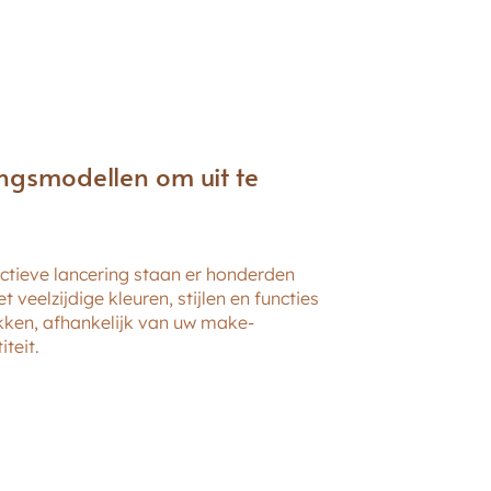
ingsmodellen om uit te
ectieve lancering staan er honderden
veelzijdige kleuren, stijlen en functies
kken, afhankelijk van uw make-
teit.