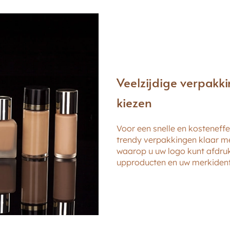
Veelzijdige verpakk
kiezen
Voor een snelle en kosteneff
trendy verpakkingen klaar met 
waarop u uw logo kunt afdru
upproducten en uw merkidenti