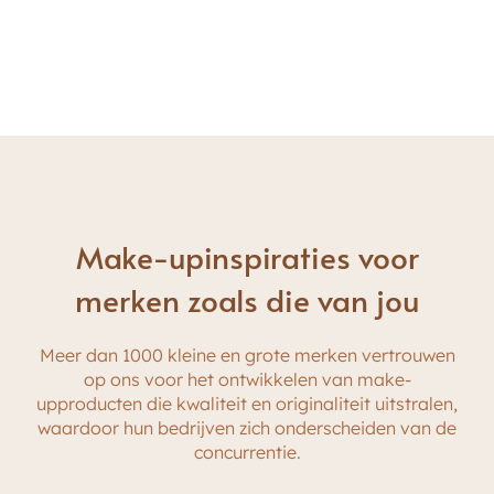
De verpakking kan in elke gewenste verpakking
Er kan uit verschillende kleuren fixeerpoeder
Tijdens de productie kunnen extra
worden geleverd, afhankelijk van het type
elementen worden toegevoegd om de
worden gekozen en geproduceerd
geschikt voor al uw merkdoelgroepen.
functionaliteit te verbeteren,
fixerende make-up,
in verschillende patronen met uw logo erop
ervoor zorgen dat uw merk zich
onderscheidt van anderen.
bedrukt.
Make-upinspiraties voor
merken zoals die van jou
Meer dan 1000 kleine en grote merken vertrouwen
op ons voor het ontwikkelen van make-
upproducten die kwaliteit en originaliteit uitstralen,
waardoor hun bedrijven zich onderscheiden van de
concurrentie.