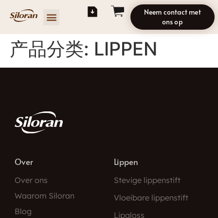
Neem contact met
ons op
产品分类:
LIPPEN
Over
Lippen
Over ons
Stevige lippenstift
Waarom Siloran
Vloeibare lippenstift
Blog
Lipgloss