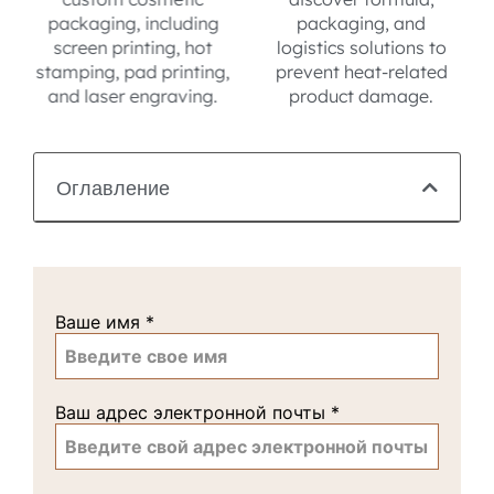
g
packaging, and
sample reviews to final
logistics solutions to
approval before
g,
prevent heat-related
production.
.
product damage.
Оглавление
Ваше имя
*
Ваш адрес электронной почты
*