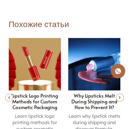
Похожие статьи
ng
Why Lipsticks Melt
Inside the Lip Gloss
m
During Shipping and
Sampling Journey from
g
How to Prevent It?
Concept to Production
Learn why lipstick melts
Learn the lip gloss
r
during shipping and
sampling process, from
discover formula,
formula testing and