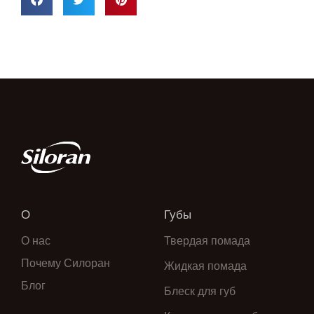
О
Губы
О нас
Твердая помада
Почему Силоран
Жидкая помада
Блог
Блеск для губ