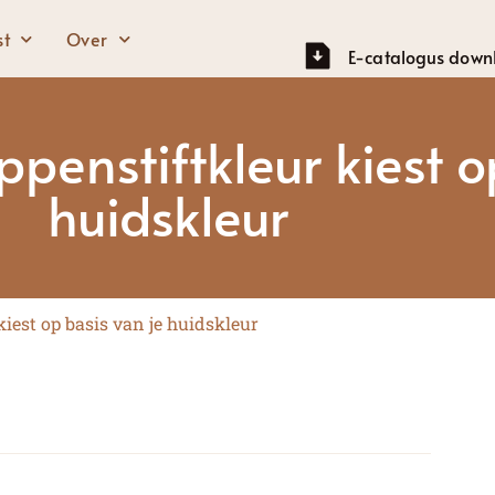
st
Over
E-catalogus down
ppenstiftkleur kiest 
Ogen
Gezicht
huidskleur
Wenkbrauwpotlood
Gezichtprimer
Mascara
Fundering
Oogschaduw
BB-crème
 kiest op basis van je huidskleur
Oogpotlood
Concealer
Markeerstift
Blozen
Contour