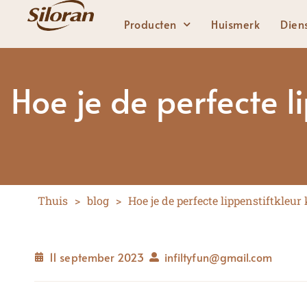
Producten
Huismerk
Dien
Hoe je de perfecte li
Lippen
Stevige lippenstift
Vloeibare lippenstift
Lipgloss
Thuis
>
blog
>
Hoe je de perfecte lippenstiftkleur
Lipliner
11 september 2023
infiltyfun@gmail.com