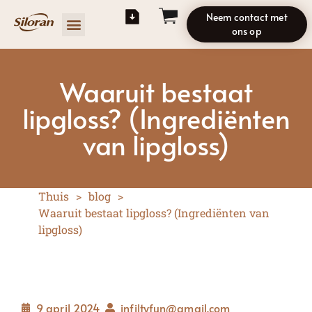
Neem contact met
ons op
Waaruit bestaat
lipgloss? (Ingrediënten
van lipgloss)
Thuis
>
blog
>
Waaruit bestaat lipgloss? (Ingrediënten van
lipgloss)
9 april 2024
infiltyfun@gmail.com